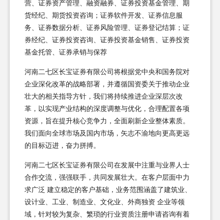
营、证券资产管理、融资融券、证券投资基金管理、期
货经纪、期货投资咨询；证券软件开发、证券信息服
务、证券数据分析、证券风险管理、证券登记结算；证
券经纪、证券投资咨询、证券投资基金销售、证券投资
基金托管、证券承销与保荐
河南二七区长宝证券有限公司将根据党中央和国务院对
企业深化改革的战略部署，并遵循国资委关于推动企业
壮大的相关指导方针，我们将持续推进企业深层次改
革，以实现产业结构的深度调整与优化，合理配置各项
资源，旨在提升核心竞争力，全面刷新企业整体素质。
我们面向全球市场及国内市场，矢志不渝地向更高更远
的目标迈进，奋力拼搏。
河南二七区长宝证券有限公司在发展中注重与业界人士
合作交流，强强联手，共同发展壮大。在客户层面中力
求广泛 建立稳定的客户基础，业务范围涵盖了建筑业、
设计业、工业、制造业、文化业、外商独资 企业等领
域，针对较为复杂、繁琐的行业资质注册申请咨询有着